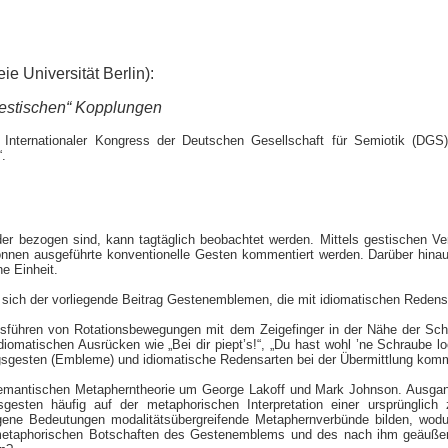
e Universität Berlin):
estischen“ Kopplungen
. Internationaler Kongress der Deutschen Gesellschaft für Semiotik (DGS)
“.
er bezogen sind, kann tagtäglich beobachtet werden. Mittels gestischen V
nen ausgeführte konventionelle Gesten kommentiert werden. Darüber hinaus 
ne Einheit.
t sich der vorliegende Beitrag Gestenemblemen, die mit idiomatischen Red
sführen von Rotations­bewegungen mit dem Zeigefinger in der Nähe der Sch
iomatischen Ausrücken wie „Bei dir piept’s!“, „Du hast wohl ’ne Schraube lo
ltagsgesten (Embleme) und idiomatische Redensarten bei der Übermittlung kom
semantischen Metapherntheorie um George Lakoff und Mark Johnson. Ausgang
sgesten häufig auf der metaphorischen Interpretation einer ursprüngli
gene Bedeutungen modalitätsübergreifende Metaphernverbünde bilden, wodu
e metaphorischen Botschaften des Gestenemblems und des nach ihm geäußer