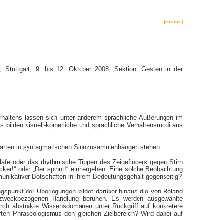
[zurück]
, Stuttgart, 9. bis 12. Oktober 2008; Sektion „Gesten in der
erhaltens lassen sich unter anderem sprachliche Äußerungen im
bilden visuell-körperliche und sprachliche Verhaltensmodi aus
ensarten in syntagmatischen Sinnzusammenhängen stehen.
läfe oder das rhythmische Tippen des Zeigefingers gegen Stirn
cker!“ oder „Der spinnt!“ einhergehen. Eine solche Beobachtung
munikativer Botschaften in ihrem Bedeutungsgehalt gegenseitig?
spunkt der Überlegungen bildet darüber hinaus die von Roland
ch zweckbezogenen Handlung beruhen. Es werden ausgewählte
rch abstrakte Wissensdomänen unter Rückgriff auf konkretere
ten Phraseologismus den gleichen Zielbereich? Wird dabei auf