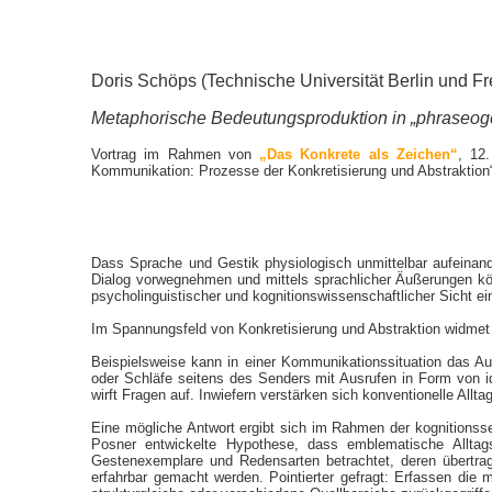
Doris Schöps (Technische Universität Berlin und Frei
Metaphorische Bedeutungsproduktion in „phraseog
Vortrag im Rahmen von
„Das Konkrete als Zeichen“
, 12
Kommunikation: Prozesse der Konkretisierung und Abstraktion
Dass Sprache und Gestik physiologisch unmittelbar aufeinand
Dialog vorwegnehmen und mittels sprachlicher Äußerungen kön
psycholinguistischer und kognitionswissenschaftlicher Sicht ei
Im Spannungsfeld von Konkretisierung und Abstraktion widme
Beispielsweise kann in einer Kommunikationssituation das Au
oder Schläfe seitens des Senders mit Ausrufen in Form von id
wirft Fragen auf. Inwiefern verstärken sich konventionelle Al
Eine mögliche Antwort ergibt sich im Rahmen der kognitions
Posner entwickelte Hypothese, dass emblematische Alltag
Gestenexemplare und Redensarten betrachtet, deren übertra
erfahrbar gemacht werden. Pointierter gefragt: Erfassen di